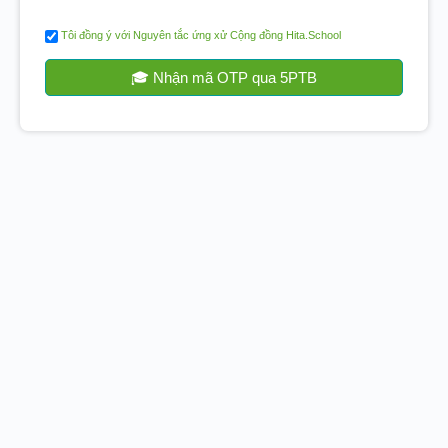
Tôi đồng ý với Nguyên tắc ứng xử Cộng đồng Hita.School
🎓 Nhận mã OTP qua 5PTB